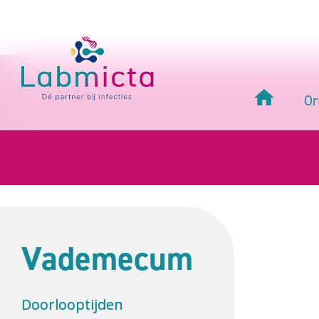
Or
Vademecum
Doorlooptijden