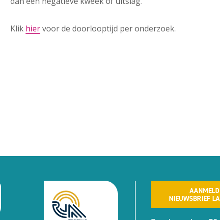
dan een negatieve kweek of uitslag.
Klik
hier
voor de doorlooptijd per onderzoek.
AANMELD
NIEUWSBRIEF L