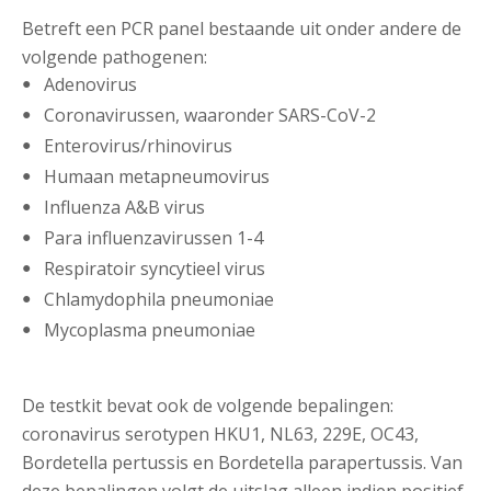
Betreft een PCR panel bestaande uit onder andere de
volgende pathogenen:
Adenovirus
Coronavirussen, waaronder SARS-CoV-2
Enterovirus/rhinovirus
Humaan metapneumovirus
Influenza A&B virus
Para influenzavirussen 1-4
Respiratoir syncytieel virus
Chlamydophila pneumoniae
Mycoplasma pneumoniae
De testkit bevat ook de volgende bepalingen:
coronavirus serotypen HKU1, NL63, 229E, OC43,
Bordetella pertussis en Bordetella parapertussis. Van
deze bepalingen volgt de uitslag alleen indien positief.