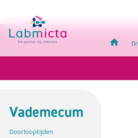
Or
Vademecum
Doorlooptijden