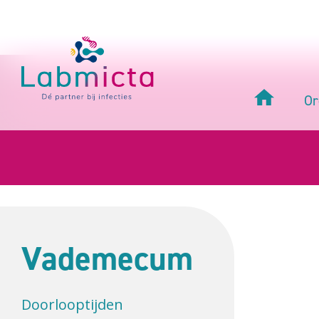
Or
Vademecum
Doorlooptijden