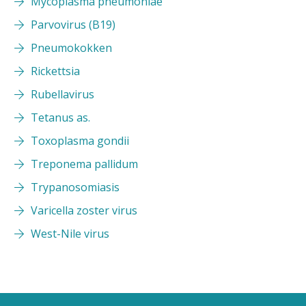
Mycoplasma pneumoniae
Parvovirus (B19)
Pneumokokken
Rickettsia
Rubellavirus
Tetanus as.
Toxoplasma gondii
Treponema pallidum
Trypanosomiasis
Varicella zoster virus
West-Nile virus