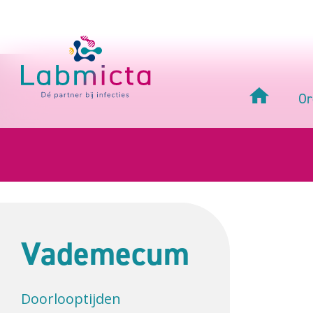
Or
Vademecum
Doorlooptijden