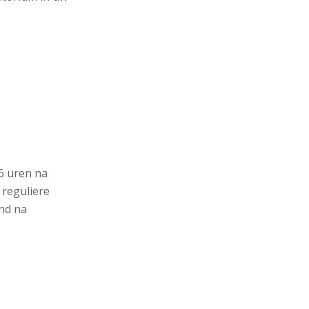
6 uren na
 reguliere
nd na